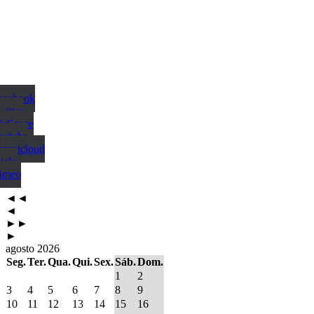
Facebook
witter
MySpace
outube
Soundcloud
ickr
Vimeo
◄◄
◄
►►
►
agosto 2026
Seg.
Ter.
Qua.
Qui.
Sex.
Sáb.
Dom.
1
2
3
4
5
6
7
8
9
10
11
12
13
14
15
16