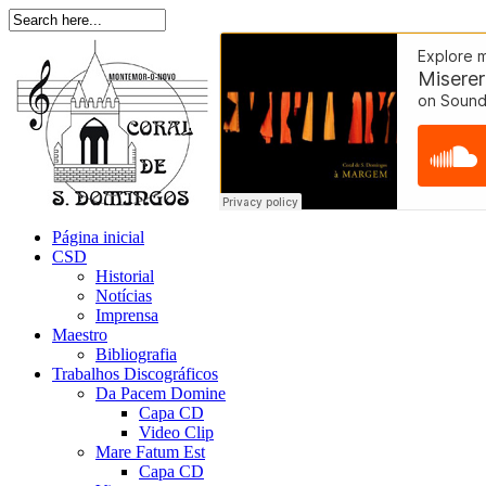
Página inicial
CSD
Historial
Notícias
Imprensa
Maestro
Bibliografia
Trabalhos Discográficos
Da Pacem Domine
Capa CD
Video Clip
Mare Fatum Est
Capa CD