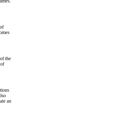
names.
of
comes
 of the
 of
tions
also
eate an