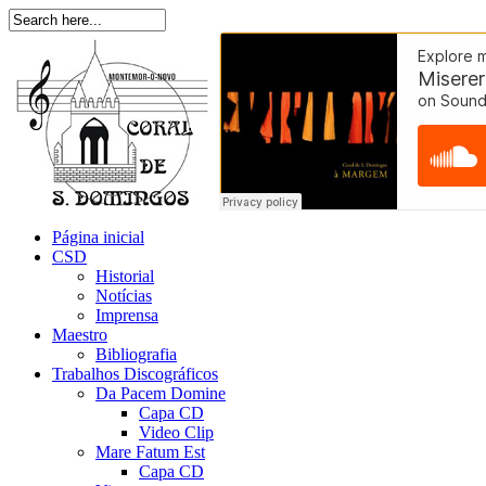
Página inicial
CSD
Historial
Notícias
Imprensa
Maestro
Bibliografia
Trabalhos Discográficos
Da Pacem Domine
Capa CD
Video Clip
Mare Fatum Est
Capa CD