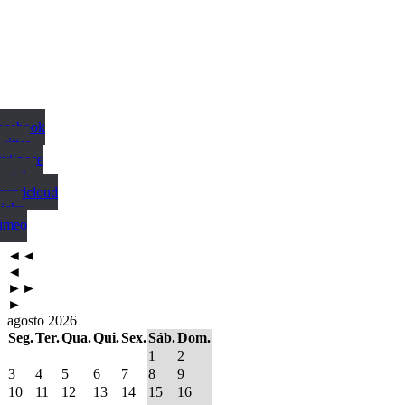
Facebook
witter
MySpace
outube
Soundcloud
ickr
Vimeo
◄◄
◄
►►
►
agosto 2026
Seg.
Ter.
Qua.
Qui.
Sex.
Sáb.
Dom.
1
2
3
4
5
6
7
8
9
10
11
12
13
14
15
16