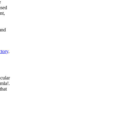
e
used
nt,
and
tory
.
cular
omla!.
that