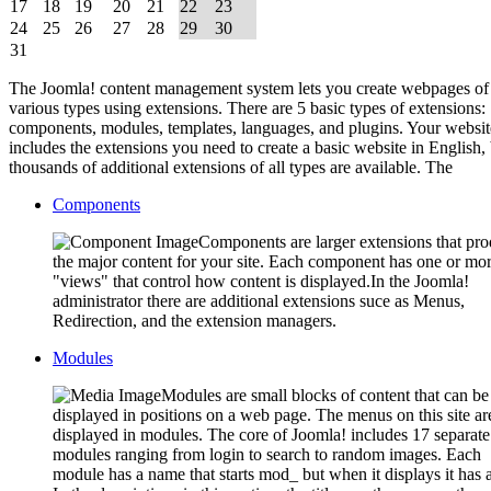
17
18
19
20
21
22
23
24
25
26
27
28
29
30
31
The Joomla! content management system lets you create webpages of
various types using extensions. There are 5 basic types of extensions:
components, modules, templates, languages, and plugins. Your websit
includes the extensions you need to create a basic website in English,
thousands of additional extensions of all types are available. The
Components
Components are larger extensions that pr
the major content for your site. Each component has one or mo
"views" that control how content is displayed.In the Joomla!
administrator there are additional extensions suce as Menus,
Redirection, and the extension managers.
Modules
Modules are small blocks of content that can be
displayed in positions on a web page. The menus on this site ar
displayed in modules. The core of Joomla! includes 17 separate
modules ranging from login to search to random images. Each
module has a name that starts mod_ but when it displays it has a 