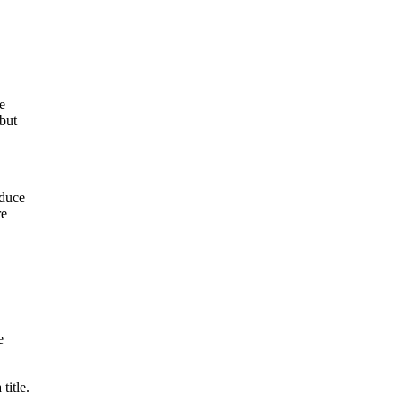
e
 but
oduce
re
e
title.