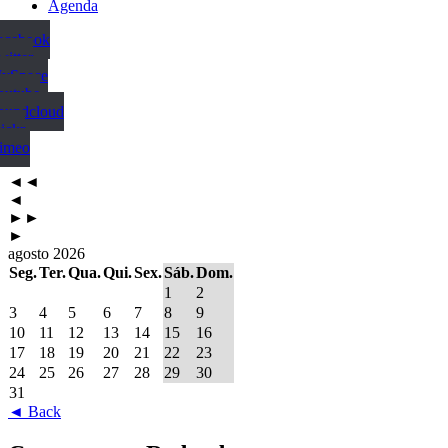
Agenda
Facebook
witter
MySpace
outube
Soundcloud
ickr
Vimeo
◄◄
◄
►►
►
agosto 2026
Seg.
Ter.
Qua.
Qui.
Sex.
Sáb.
Dom.
1
2
3
4
5
6
7
8
9
10
11
12
13
14
15
16
17
18
19
20
21
22
23
24
25
26
27
28
29
30
31
◄ Back