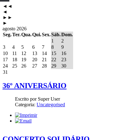
◄◄
◄
►►
►
agosto 2026
Seg.
Ter.
Qua.
Qui.
Sex.
Sáb.
Dom.
1
2
3
4
5
6
7
8
9
10
11
12
13
14
15
16
17
18
19
20
21
22
23
24
25
26
27
28
29
30
31
36º ANIVERSÁRIO
Escrito por Super User
Categoria:
Uncategorised
CONCERTO SOLIDÁRIO