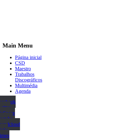
Main
Menu
Página inicial
CSD
Maestro
Trabalhos
Discográficos
Multimédia
Agenda
Facebook
witter
MySpace
outube
Soundcloud
ickr
Vimeo