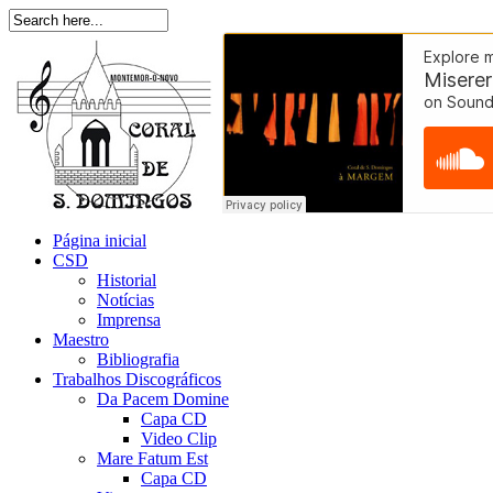
Página inicial
CSD
Historial
Notícias
Imprensa
Maestro
Bibliografia
Trabalhos Discográficos
Da Pacem Domine
Capa CD
Video Clip
Mare Fatum Est
Capa CD