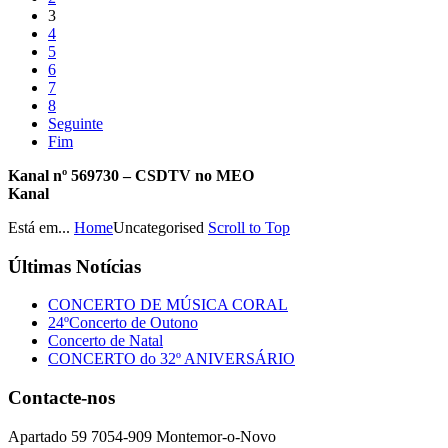
3
4
5
6
7
8
Seguinte
Fim
Kanal nº 569730 – CSDTV no MEO
Kanal
Está em...
Home
Uncategorised
Scroll to Top
Últimas
Notícias
CONCERTO DE MÚSICA CORAL
24ºConcerto de Outono
Concerto de Natal
CONCERTO do 32º ANIVERSÁRIO
Contacte-nos
Apartado 59 7054-909 Montemor-o-Novo