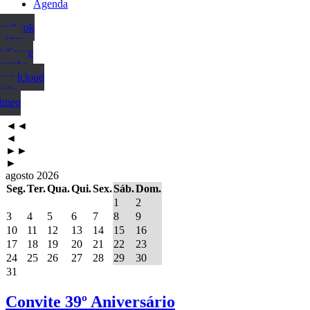
Agenda
Facebook
witter
MySpace
outube
Soundcloud
ickr
Vimeo
◄◄
◄
►►
►
agosto 2026
Seg.
Ter.
Qua.
Qui.
Sex.
Sáb.
Dom.
1
2
3
4
5
6
7
8
9
10
11
12
13
14
15
16
17
18
19
20
21
22
23
24
25
26
27
28
29
30
31
Convite 39º Aniversário